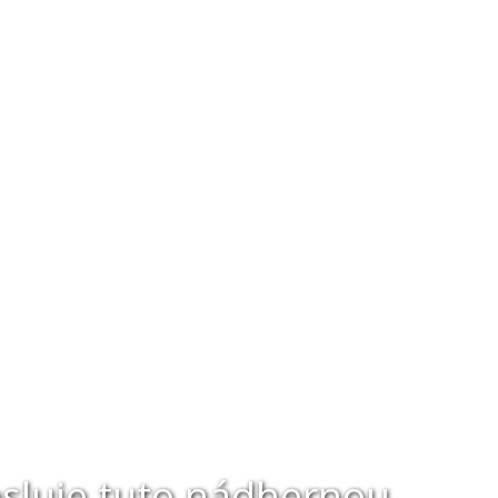
esluje tuto nádhernou