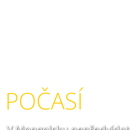
POČASÍ
V Mongolsku nepředvídate