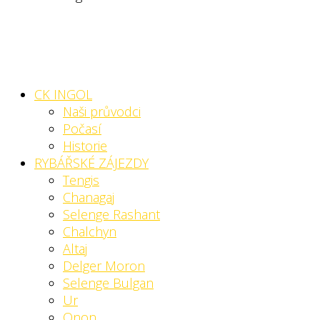
CK INGOL
Naši průvodci
Počasí
Historie
RYBÁŘSKÉ ZÁJEZDY
Tengis
Chanagaj
Selenge Rashant
Chalchyn
Altaj
Delger Moron
Selenge Bulgan
Ur
Onon