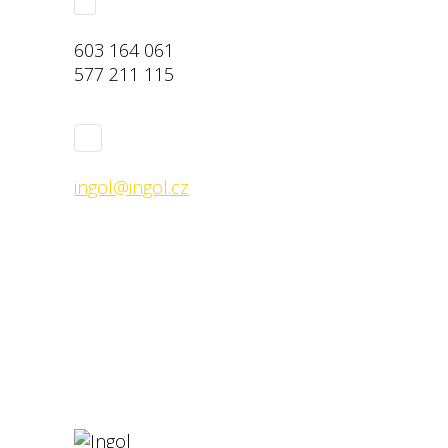
603 164 061
577 211 115
ingol@ingol.cz