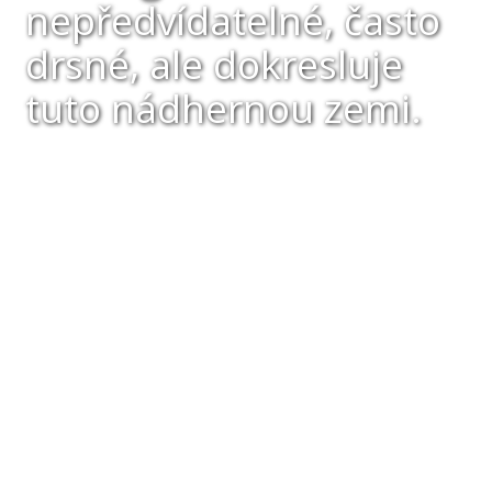
nepředvídatelné, často
drsné, ale dokresluje
tuto nádhernou zemi.